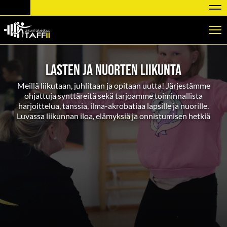
Nav
Nav
LASTEN JA NUORTEN liikunta
Meillä liikutaan, juhlitaan ja opitaan uutta! Järjestämme
ohjattuja synttäreitä sekä tarjoamme toiminnallista
harjoittelua, tanssia, ilma-akrobatiaa lapsille ja nuorille.
Luvassa liikunnan iloa, elämyksiä ja onnistumisen hetkiä