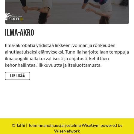
Ilma-akro
Ilma-akrobatia yhdistää liikkeen, voiman ja rohkeuden
ainutlaatuiseksi elämykseksi. Tunnilla harjoitellaan temppuja
ilmajoogaliinalla turvallisesti ja ohjatusti, kehittäen
kehonhallintaa, liikkuvuutta ja itseluottamusta.
Lue lisää
© Taffii
| Toiminnanohjausjärjestelmä
WiseGym
powered by
WiseNetwork