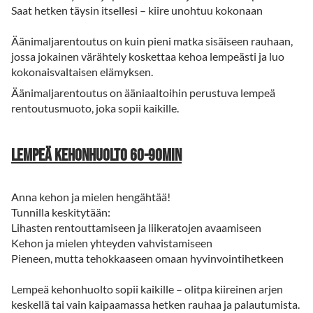
Saat hetken täysin itsellesi – kiire unohtuu kokonaan
Äänimaljarentoutus on kuin pieni matka sisäiseen rauhaan,
jossa jokainen värähtely koskettaa kehoa lempeästi ja luo
kokonaisvaltaisen elämyksen.
Äänimaljarentoutus on ääniaaltoihin perustuva lempeä
rentoutusmuoto, joka sopii kaikille.
Lempeä kehonhuolto 60-90min
Anna kehon ja mielen hengähtää!
Tunnilla keskitytään:
Lihasten rentouttamiseen ja liikeratojen avaamiseen
Kehon ja mielen yhteyden vahvistamiseen
Pieneen, mutta tehokkaaseen omaan hyvinvointihetkeen
Lempeä kehonhuolto sopii kaikille – olitpa kiireinen arjen
keskellä tai vain kaipaamassa hetken rauhaa ja palautumista.