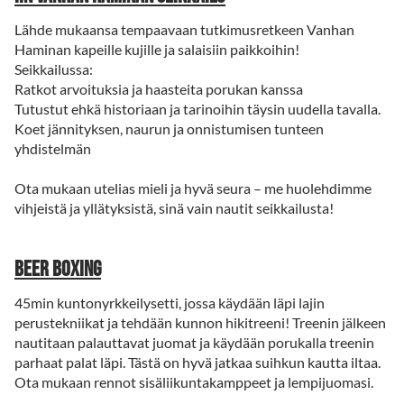
Lähde mukaansa tempaavaan tutkimusretkeen Vanhan
Haminan kapeille kujille ja salaisiin paikkoihin!
Seikkailussa:
Ratkot arvoituksia ja haasteita porukan kanssa
Tutustut ehkä historiaan ja tarinoihin täysin uudella tavalla.
Koet jännityksen, naurun ja onnistumisen tunteen
yhdistelmän
Ota mukaan utelias mieli ja hyvä seura – me huolehdimme
vihjeistä ja yllätyksistä, sinä vain nautit seikkailusta!
Beer Boxing
45min kuntonyrkkeilysetti, jossa käydään läpi lajin
perustekniikat ja tehdään kunnon hikitreeni! Treenin jälkeen
nautitaan palauttavat juomat ja käydään porukalla treenin
parhaat palat läpi. Tästä on hyvä jatkaa suihkun kautta iltaa.
Ota mukaan rennot sisäliikuntakamppeet ja lempijuomasi.