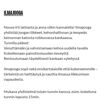
Ilmajooga
Nouse irti lattiasta ja anna silkin kannatella! Ilmajooga
yhdistää joogan liikkeet, kehonhallinnan ja lempeän
keinunnan katosta roikkuvassa kankaassa.
Tunnilla pääset:
Venyttämään ja vahvistamaan kehoa uudella tavalla
Kokeilemaan painottomuuden keveyttä
Rentoutumaan täydellisesti kankaan syleilyssä
Ilmajooga sopii sekä ensikertalaisille että kokeneemmille –
tärkeintä on heittäytyä ja nauttia ilmassa liikkumisen
vapaudesta.
Mukava yhdistelmä toisen tunnin kanssa, esim. kokeiluna
tunnin lopusta 15min.