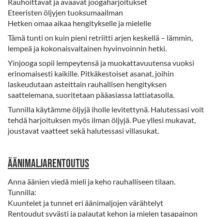
Rauhoittavat ja avaavat joogaharjoitukset
Eteeristen öljyjen tuoksumaailman
Hetken omaa aikaa hengitykselle ja mielelle
Tämä tunti on kuin pieni retriitti arjen keskellä – lämmin,
lempeä ja kokonaisvaltainen hyvinvoinnin hetki.
Yinjooga sopii lempeytensä ja muokattavuutensa vuoksi
erinomaisesti kaikille. Pitkäkestoiset asanat, joihin
laskeudutaan asteittain rauhallisen hengityksen
saattelemana, suoritetaan pääasiassa lattiatasolla.
Tunnilla käytämme öljyjä iholle levitettynä. Halutessasi voit
tehdä harjoituksen myös ilman öljyjä. Pue yllesi mukavat,
joustavat vaatteet sekä halutessasi villasukat.
Äänimaljarentoutus
Anna äänien viedä mieli ja keho rauhalliseen tilaan.
Tunnilla:
Kuuntelet ja tunnet eri äänimaljojen värähtelyt
Rentoudut syvästi ja palautat kehon ja mielen tasapainon