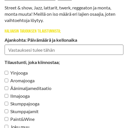
Street & show, Jazz, lattarit, twerk, reggeaton ja monta,
monta muuta! Meillä on iso määrä eri lajien osaajia, joten
vaihtoehtoja löytyy.
Haluaisin tarjouksen tilaustunnista;
Ajankohta: Päivämäärä ja kellonaika
Tilaustunti, joka kiinnostaa;
Yinjooga
Aromajooga
Äänimaljameditaatio
Ilmajooga
Skumppajooga
Skumppajamit
Paint&Wine
Joku muu