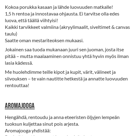
Kokoa porukka kasaan ja lähde luovuuden matkalle!
1,5 h rentoa ja innostavaa ohjausta. Ei tarvitse olla edes
luova, että täällä viihtyisi!
Kaikki tarvikkeet valmiina (akryylimaalit, siveltimet & canvas
taulu)
Saatte oman mestariteoksen mukaasi.
Jokainen saa tuoda mukanaan juuri sen juoman, josta itse
pitää – mutta maalaaminen onnistuu yhtä hyvin myös ilman
lasia kädessä.
Me huolehdimme teille kipot ja kupit, värit, välineet ja
siivouksen – te vain nautitte hetkestä ja annatte luovuuden
rentouttaa!
Aromajooga
Hengähdä, rentoudu ja anna eteeristen öljyjen lempeän
tuoksun kuljettaa sinut pois arjesta.
Aromajooga yhdistää: