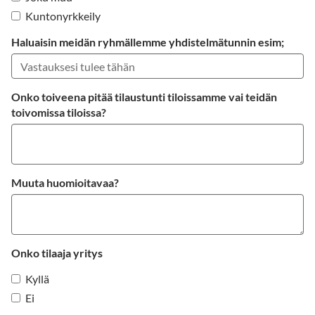
Kuntonyrkkeily
Haluaisin meidän ryhmällemme yhdistelmätunnin esim;
Onko toiveena pitää tilaustunti tiloissamme vai teidän
toivomissa tiloissa?
Muuta huomioitavaa?
Onko tilaaja yritys
Kyllä
Ei