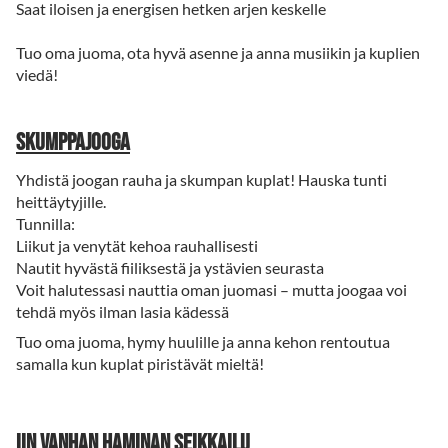
Saat iloisen ja energisen hetken arjen keskelle
Tuo oma juoma, ota hyvä asenne ja anna musiikin ja kuplien
viedä!
Skumppajooga
Yhdistä joogan rauha ja skumpan kuplat! Hauska tunti
heittäytyjille.
Tunnilla:
Liikut ja venytät kehoa rauhallisesti
Nautit hyvästä fiiliksestä ja ystävien seurasta
Voit halutessasi nauttia oman juomasi – mutta joogaa voi
tehdä myös ilman lasia kädessä
Tuo oma juoma, hymy huulille ja anna kehon rentoutua
samalla kun kuplat piristävät mieltä!
Iin Vanhan Haminan seikkailu