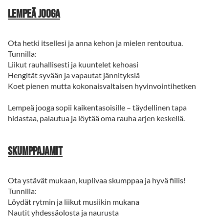
Lempeä jooga
Ota hetki itsellesi ja anna kehon ja mielen rentoutua.
Tunnilla:
Liikut rauhallisesti ja kuuntelet kehoasi
Hengität syvään ja vapautat jännityksiä
Koet pienen mutta kokonaisvaltaisen hyvinvointihetken
Lempeä jooga sopii kaikentasoisille – täydellinen tapa
hidastaa, palautua ja löytää oma rauha arjen keskellä.
Skumppajamit
Ota ystävät mukaan, kuplivaa skumppaa ja hyvä fiilis!
Tunnilla:
Löydät rytmin ja liikut musiikin mukana
Nautit yhdessäolosta ja naurusta