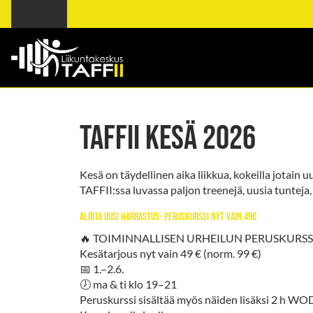
TAFFII KESÄ 2026
Kesä on täydellinen aika liikkua, kokeilla jotain uu
TAFFII:ssa luvassa paljon treenejä, uusia tunteja
Aloita uusi harrastus- peruskurssi nyt vain 49€
🔥 TOIMINNALLISEN URHEILUN PERUSKURSS
Kesätarjous nyt vain 49 € (norm. 99 €)
📅 1.–2.6.
🕖 ma & ti klo 19–21
Peruskurssi sisältää myös näiden lisäksi 2 h WOD-