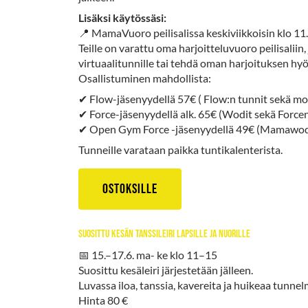
Lisäksi käytössäsi:
📍 MamaVuoro peilisalissa keskiviikkoisin klo 11
Teille on varattu oma harjoitteluvuoro peilisaliin
virtuaalitunnille tai tehdä oman harjoituksen hyö
Osallistuminen mahdollista:
✔ Flow-jäsenyydellä 57€ ( Flow:n tunnit sekä mo
✔ Force-jäsenyydellä alk. 65€ (Wodit sekä Forcen
✔ Open Gym Force -jäsenyydellä 49€ (Mamawodi
Tunneille varataan paikka tuntikalenterista.
Ostoksille
suosittu Kesän tanssileiri lapsille ja nuorille
📅 15.–17.6. ma- ke klo 11–15
Suosittu kesäleiri järjestetään jälleen.
Luvassa iloa, tanssia, kavereita ja huikeaa tunnel
Hinta 80 €