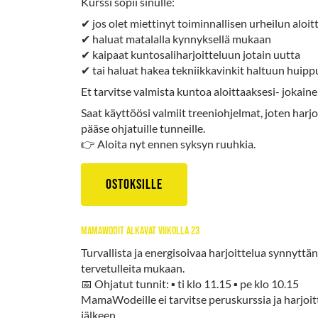
Kurssi sopii sinulle:
✔ jos olet miettinyt toiminnallisen urheilun aloi
✔ haluat matalalla kynnyksellä mukaan
✔ kaipaat kuntosaliharjoitteluun jotain uutta
✔ tai haluat hakea tekniikkavinkit haltuun huipp
Et tarvitse valmista kuntoa aloittaaksesi- jokaine
Saat käyttöösi valmiit treeniohjelmat, joten harjo
pääse ohjatuille tunneille.
👉 Aloita nyt ennen syksyn ruuhkia.
Ostoksille
Mamawodit alkavat viikolla 23
Turvallista ja energisoivaa harjoittelua synnyttän
tervetulleita mukaan.
📅 Ohjatut tunnit: ▪ ti klo 11.15 ▪ pe klo 10.15
MamaWodeille ei tarvitse peruskurssia ja harjoit
jälkeen.