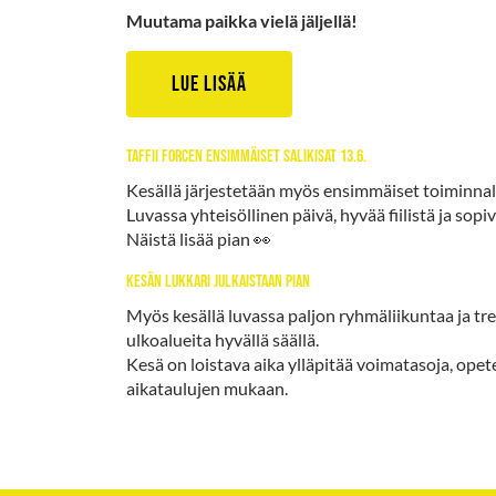
Muutama paikka vielä jäljellä!
Lue lisää
taffii forcen ensimmäiset salikisat 13.6.
Kesällä järjestetään myös ensimmäiset toiminnalli
Luvassa yhteisöllinen päivä, hyvää fiilistä ja sopiv
Näistä lisää pian 👀
kesän lukkari julkaistaan pian
Myös kesällä luvassa paljon ryhmäliikuntaa ja
ulkoalueita hyvällä säällä.
Kesä on loistava aika ylläpitää voimatasoja, opetel
aikataulujen mukaan.