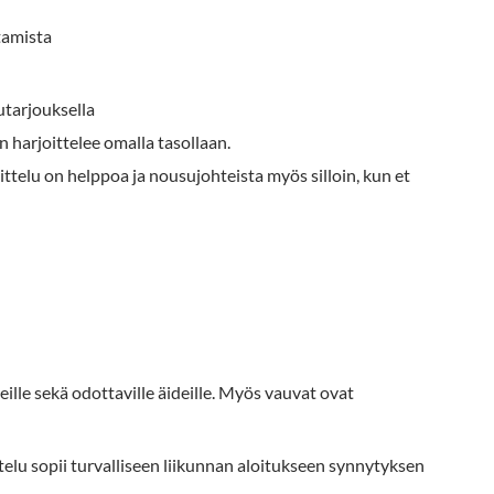
ttamista
utarjouksella
n harjoittelee omalla tasollaan.
ittelu on helppoa ja nousujohteista myös silloin, kun et
eille sekä odottaville äideille. Myös vauvat ovat
telu sopii turvalliseen liikunnan aloitukseen synnytyksen