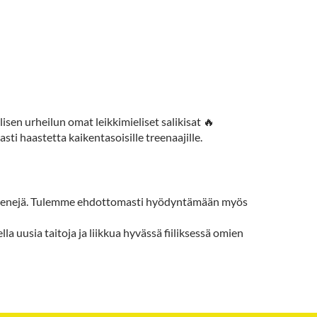
sen urheilun omat leikkimieliset salikisat 🔥
asti haastetta kaikentasoisille treenaajille.
 treenejä. Tulemme ehdottomasti hyödyntämään myös
la uusia taitoja ja liikkua hyvässä fiiliksessä omien