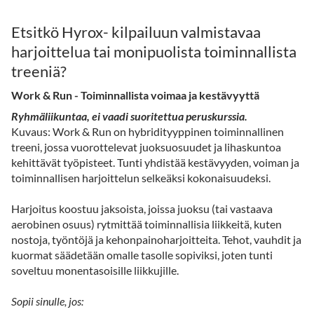
Etsitkö Hyrox- kilpailuun valmistavaa
harjoittelua tai monipuolista toiminnallista
treeniä?
Work & Run - Toiminnallista voimaa ja kestävyyttä
Ryhmäliikuntaa, ei vaadi suoritettua peruskurssia.
Kuvaus: Work & Run on hybridityyppinen toiminnallinen
treeni, jossa vuorottelevat juoksuosuudet ja lihaskuntoa
kehittävät työpisteet. Tunti yhdistää kestävyyden, voiman ja
toiminnallisen harjoittelun selkeäksi kokonaisuudeksi.
Harjoitus koostuu jaksoista, joissa juoksu (tai vastaava
aerobinen osuus) rytmittää toiminnallisia liikkeitä, kuten
nostoja, työntöjä ja kehonpainoharjoitteita. Tehot, vauhdit ja
kuormat säädetään omalle tasolle sopiviksi, joten tunti
soveltuu monentasoisille liikkujille.
Sopii sinulle, jos: