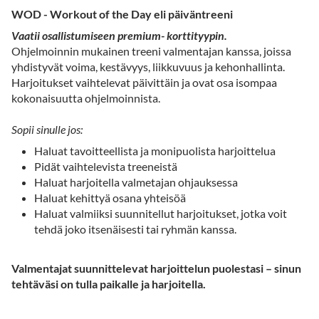
WOD - Workout of the Day eli päiväntreeni
Vaatii osallistumiseen premium- korttityypin.
Ohjelmoinnin mukainen treeni valmentajan kanssa, joissa
yhdistyvät voima, kestävyys, liikkuvuus ja kehonhallinta.
Harjoitukset vaihtelevat päivittäin ja ovat osa isompaa
kokonaisuutta ohjelmoinnista.
Sopii sinulle jos:
Haluat tavoitteellista ja monipuolista harjoittelua
Pidät vaihtelevista treeneistä
Haluat harjoitella valmetajan ohjauksessa
Haluat kehittyä osana yhteisöä
Haluat valmiiksi suunnitellut harjoitukset, jotka voit
tehdä joko itsenäisesti tai ryhmän kanssa.
Valmentajat suunnittelevat harjoittelun puolestasi – sinun
tehtäväsi on tulla paikalle ja harjoitella.