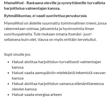
MamaWod - Raskaana oleville ja synnyttäneille turvallista
harjoittelua valmentajan kanssa.
Ryhmäliikuntaa, ei vaadi suoritettua peruskurssia.
MamaWod on äideille suunnattu toiminnallinen treeni, jossa
rakennetaan voimaa, jaksamista ja hyvinvointia ilman
suorituspaineita. Tule mukaan omana itsenäsi- juuri
sellaisena kuin olet. Vauva on myös erittäin tervetullut.
Sopii sinulle jos:
Haluat aloittaa harjoittelun turvallisesti valmentajan
kanssa
Haluat saada aamupäiviin mielekästä tekemistä vauvan
kanssa
Haluat aloittaa harjoittelun samassa elämäntilaneessa
olevien kanssa
Haluat saada energiaa arkeen