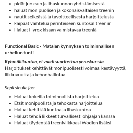
pidät juoksun ja lihaskunnon yhdistämisestä
haluat monipuolisen ja kokonaisvaltaisen treenin
nautit selkeästä ja tavoitteellisesta harjoittelusta
kaipaat vaihtelua perinteiseen kuntosalitreeniin
Haluat Hyrox kisaan valmistavaa treeniä
Functional Basic - Matalan kynnyksen toiminnallisen
urheilun tunti
Ryhmäliikuntaa, ei vaadi suoritettua peruskurssia.
Harjoitukset kehittävät monipuolisesti voimaa, kestävyyttä,
liikkuvuutta ja kehonhallintaa.
Sopii sinulle jos:
Haluat kokeilla toiminnallista harjoittelua
Etsit monipuolista ja tehokasta harjoittelua
Haluat kehittää kuntoa ja lihaskuntoa
Haluat tehdä liikkeet turvallisesti ohjaajan kanssa
Haluat täydentää treeniviikkoasi Wodien lisäksi