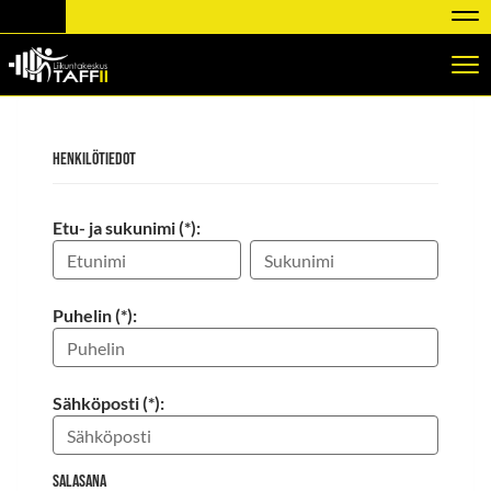
Nav
Nav
Henkilötiedot
Etu- ja sukunimi (*):
Puhelin (*):
Sähköposti (*):
Salasana