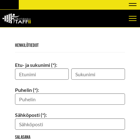
Nav
Nav
Henkilötiedot
Etu- ja sukunimi (*):
Puhelin (*):
Sähköposti (*):
Salasana